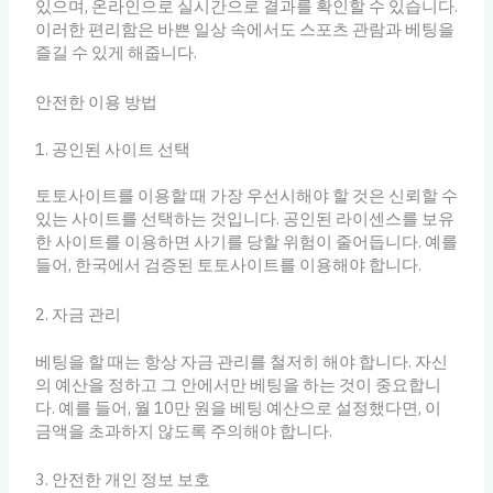
있으며, 온라인으로 실시간으로 결과를 확인할 수 있습니다.
이러한 편리함은 바쁜 일상 속에서도 스포츠 관람과 베팅을
즐길 수 있게 해줍니다.
안전한 이용 방법
1. 공인된 사이트 선택
토토사이트를 이용할 때 가장 우선시해야 할 것은 신뢰할 수
있는 사이트를 선택하는 것입니다. 공인된 라이센스를 보유
한 사이트를 이용하면 사기를 당할 위험이 줄어듭니다. 예를
들어, 한국에서 검증된 토토사이트를 이용해야 합니다.
2. 자금 관리
베팅을 할 때는 항상 자금 관리를 철저히 해야 합니다. 자신
의 예산을 정하고 그 안에서만 베팅을 하는 것이 중요합니
다. 예를 들어, 월 10만 원을 베팅 예산으로 설정했다면, 이
금액을 초과하지 않도록 주의해야 합니다.
3. 안전한 개인 정보 보호