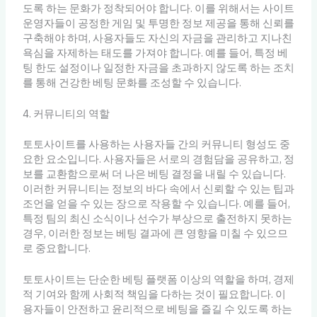
도록 하는 문화가 정착되어야 합니다. 이를 위해서는 사이트
운영자들이 공정한 게임 및 투명한 정보 제공을 통해 신뢰를
구축해야 하며, 사용자들도 자신의 자금을 관리하고 지나친
욕심을 자제하는 태도를 가져야 합니다. 예를 들어, 특정 베
팅 한도 설정이나 일정한 자금을 초과하지 않도록 하는 조치
를 통해 건강한 베팅 문화를 조성할 수 있습니다.
4. 커뮤니티의 역할
토토사이트를 사용하는 사용자들 간의 커뮤니티 형성도 중
요한 요소입니다. 사용자들은 서로의 경험담을 공유하고, 정
보를 교환함으로써 더 나은 베팅 결정을 내릴 수 있습니다.
이러한 커뮤니티는 정보의 바다 속에서 신뢰할 수 있는 팁과
조언을 얻을 수 있는 장으로 작용할 수 있습니다. 예를 들어,
특정 팀의 최신 소식이나 선수가 부상으로 출전하지 못하는
경우, 이러한 정보는 베팅 결과에 큰 영향을 미칠 수 있으므
로 중요합니다.
토토사이트는 단순한 베팅 플랫폼 이상의 역할을 하며, 경제
적 기여와 함께 사회적 책임을 다하는 것이 필요합니다. 이
용자들이 안전하고 윤리적으로 베팅을 즐길 수 있도록 하는