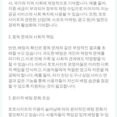
서, 국가와 지역 사회에 재정적으로 기여합니다. 예를 들어,
각종 세금이 부과되어 정부의 재정 수입으로 이어지며, 이는
공공 서비스와 사회 복지에 사용될 수 있습니다. 또한, 토토
사이트와 관련된 산업(예: 스포츠 마케팅, 광고 등)의 발전도
경제적 활성화에 기여합니다.
2. 중독 문제와 사회적 책임
반면, 베팅의 확산은 중독 문제와 같은 부정적인 결과를 초
래할 수도 있습니다. 과도한 베팅은 개인의 재정적 문제를
야기하고, 이로 인해 가족 및 사회적 관계에도 악영향을 미
칠 수 있습니다. 따라서 토토사이트 운영자들은 이러한 사회
적 책임을 인식하고, 이용자들에게 적절한 경고와 자문을 제
공해야 합니다. 예를 들어, 자가 진단 도구나 상담 서비스 연
결과 같은 기능을 통해 사용자들이 자신의 베팅 습관을 점검
할 수 있도록 지원하는 것이 필요합니다.
3. 윤리적 베팅 문화 조성
토토사이트의 이용이 늘어남에 따라 윤리적인 베팅 문화가
중요해지고 있습니다. 사용자들이 책임감 있게 베팅할 수 있