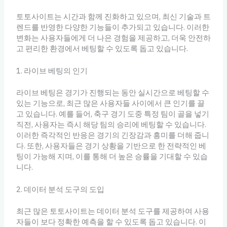
토토사이트는 시간과 함께 진화하고 있으며, 최신 기술과 트
렌드를 반영한 다양한 기능들이 추가되고 있습니다. 이러한
변화는 사용자들에게 더 나은 경험을 제공하고, 더욱 안전하
고 편리한 환경에서 베팅할 수 있도록 돕고 있습니다.
1. 라이브 베팅의 인기
라이브 베팅은 경기가 진행되는 동안 실시간으로 베팅할 수
있는 기능으로, 최근 많은 사용자들 사이에서 큰 인기를 끌
고 있습니다. 예를 들어, 축구 경기 도중 특정 팀이 골을 넣기
직전, 사용자는 즉시 해당 팀의 승리에 베팅할 수 있습니다.
이러한 즉각적인 반응은 경기의 긴장감과 흥미를 더해 줍니
다. 또한, 사용자들은 경기 상황을 기반으로 한 전략적인 베
팅이 가능해 지며, 이를 통해 더 높은 승률을 기대할 수 있습
니다.
2. 데이터 분석 도구의 도입
최근 많은 토토사이트는 데이터 분석 도구를 제공하여 사용
자들이 보다 정확한 예측을 할 수 있도록 돕고 있습니다. 이