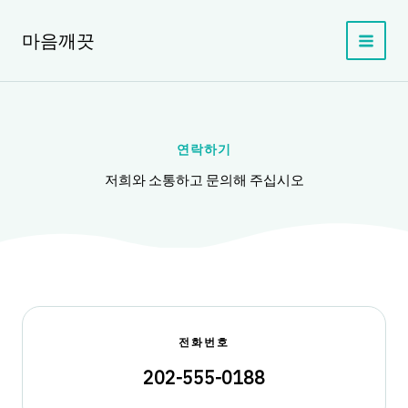
콘
텐
마음깨끗
츠
로
건
너
뛰
기
연락하기
저희와 소통하고 문의해 주십시오
전화번호
202-555-0188