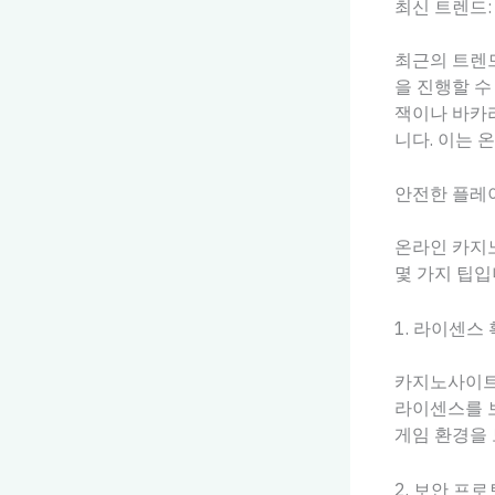
최신 트렌드:
최근의 트렌드
을 진행할 수
잭이나 바카라
니다. 이는 
안전한 플레
온라인 카지노
몇 가지 팁입
1. 라이센스
카지노사이트
라이센스를 보
게임 환경을
2. 보안 프