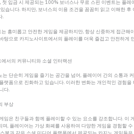
어, 첫 입금 시 제공되는 100% 보너스나 무료 스핀 이벤트는 플
 있습니다. 하지만, 보너스의 이용 조건을 꼼꼼히 읽고 이해한 후
.
는 흥미롭고 안전한 게임을 제공하지만, 항상 신중하게 접근해야
 바탕으로 카지노사이트에서의 플레이를 더욱 즐겁고 안전하게 만
에서의 커뮤니티와 소셜 인터랙션
는 단순히 게임을 즐기는 공간을 넘어, 플레이어 간의 소통과 
 플랫폼으로 진화하고 있습니다. 이러한 변화는 개인적인 경험을
니다.
의 부상
게임은 친구들과 함께 플레이할 수 있는 요소를 강조합니다. 이 
며, 플레이어는 가상 화폐를 사용하여 다양한 게임을 경험할 수 
페이스북과 같은 소셜 미디어 플랫폼에서 제공되는 카지노 게임들