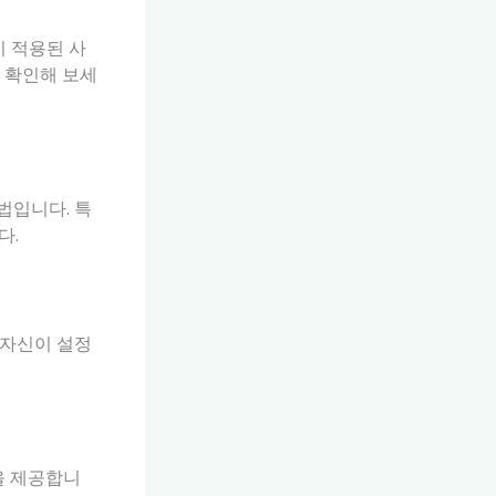
이 적용된 사
지 확인해 보세
법입니다. 특
다.
 자신이 설정
을 제공합니