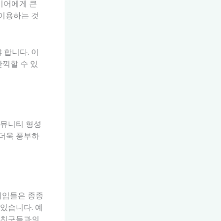
레이어에게 큰
 이용하는 것
 합니다. 이
끽할 수 있
커뮤니티 형성
 더욱 풍부하
게임들은 종종
있습니다. 예
은 친구들과의