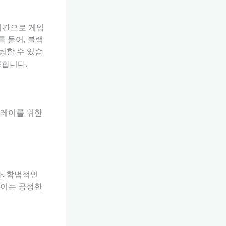
시간으로 게임
를 들어, 블랙
팅할 수 있습
공합니다.
플레이를 위한
. 합법적인
 이는 공정한