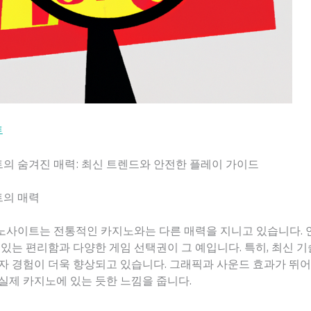
트
의 숨겨진 매력: 최신 트렌드와 안전한 플레이 가이드
의 매력
노사이트는 전통적인 카지노와는 다른 매력을 지니고 있습니다. 
 있는 편리함과 다양한 게임 선택권이 그 예입니다. 특히, 최신 
자 경험이 더욱 향상되고 있습니다. 그래픽과 사운드 효과가 뛰
실제 카지노에 있는 듯한 느낌을 줍니다.