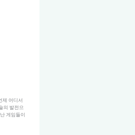
언제 어디서
기술의 발전으
어난 게임들이