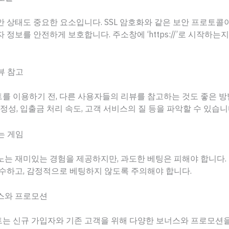
 상태도 중요한 요소입니다. SSL 암호화와 같은 보안 프로토콜
 정보를 안전하게 보호합니다. 주소창에 ‘https://’로 시작하는
리뷰 참고
 이용하기 전, 다른 사용자들의 리뷰를 참고하는 것도 좋은 방
공정성, 입출금 처리 속도, 고객 서비스의 질 등을 파악할 수 있습니
있는 게임
는 재미있는 경험을 제공하지만, 과도한 베팅은 피해야 합니다.
수하고, 감정적으로 베팅하지 않도록 주의해야 합니다.
스와 프로모션
는 신규 가입자와 기존 고객을 위해 다양한 보너스와 프로모션