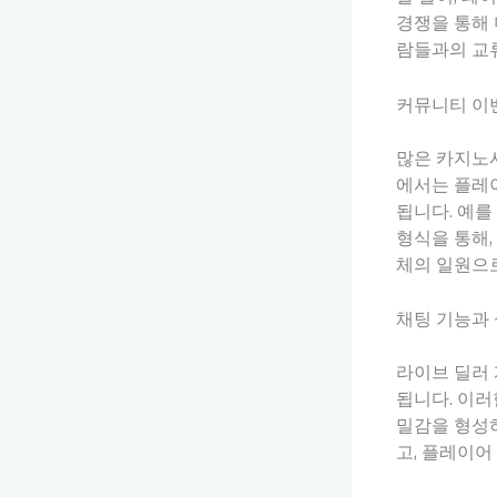
경쟁을 통해 
람들과의 교
커뮤니티 이
많은 카지노
에서는 플레
됩니다. 예를
형식을 통해,
체의 일원으
채팅 기능과
라이브 딜러
됩니다. 이러
밀감을 형성하
고, 플레이어