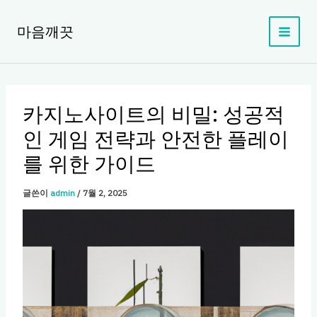
콘
텐
마음깨끗
츠
로
건
너
뛰
카지노사이트의 비밀: 성공적
기
인 게임 전략과 안전한 플레이
를 위한 가이드
글쓴이
admin
/
7월 2, 2025