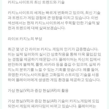
카지노사이트의 최신 트렌드와 기술
카지노사이트의 세계는 빠르게 변화하고 있으며, 최신 기술
과 트렌드가 게임 경험에 큰 영향을 미치고 있습니다. 이번
섹션에서는 현재 카지노사이트에서 주목할 만한 기술적 발
전과 트렌드에 대해 살펴보겠습니다.
라이브 카지노의 부상
최근 몇 년 간 라이브 카지노 게임의 인기가 급증했습니다.
이는 실제 딜러와의 실시간 상호작용을 통해 더욱 몰입감 있
는 경험을 제공하기 때문입니다. 플레이어는 자신의 집에서
편안하게 블랙잭, 룰렛, 바카라 등을 즐길 수 있으며, 실제 카
지노의 분위기를 느낄 수 있는 기회를 얻습니다. 예를 들어,
유명한 카지노사이트들은 고화질의 스트리밍 기술을 사용
하여 플레이어에게 생생한 게임 환경을 제공하고 있습니다.
가상 현실(VR)과 증강 현실(AR)의 활용
가상 현실(VR)과 증강 현실(AR) 기술이 카지노게임에 도입
되면서 게임의 패러다임이 바뀌고 있습니다. 플레이어는