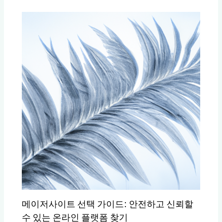
메이저사이트 선택 가이드: 안전하고 신뢰할
수 있는 온라인 플랫폼 찾기