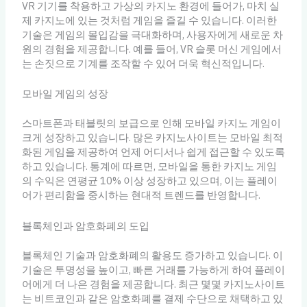
VR 기기를 착용하고 가상의 카지노 환경에 들어가, 마치 실
제 카지노에 있는 것처럼 게임을 즐길 수 있습니다. 이러한
기술은 게임의 몰입감을 극대화하며, 사용자에게 새로운 차
원의 경험을 제공합니다. 예를 들어, VR 슬롯 머신 게임에서
는 손짓으로 기계를 조작할 수 있어 더욱 혁신적입니다.
모바일 게임의 성장
스마트폰과 태블릿의 보급으로 인해 모바일 카지노 게임이
크게 성장하고 있습니다. 많은 카지노사이트는 모바일 최적
화된 게임을 제공하여 언제 어디서나 쉽게 접근할 수 있도록
하고 있습니다. 통계에 따르면, 모바일을 통한 카지노 게임
의 수익은 연평균 10% 이상 성장하고 있으며, 이는 플레이
어가 편리함을 중시하는 현대적 트렌드를 반영합니다.
블록체인과 암호화폐의 도입
블록체인 기술과 암호화폐의 활용도 증가하고 있습니다. 이
기술은 투명성을 높이고, 빠른 거래를 가능하게 하여 플레이
어에게 더 나은 경험을 제공합니다. 최근 몇몇 카지노사이트
는 비트코인과 같은 암호화폐를 결제 수단으로 채택하고 있