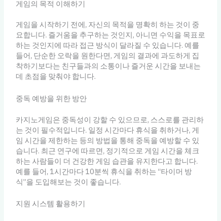
게임의 목적 이해하기
게임을 시작하기 전에, 자신의 목적을 명확히 하는 것이 중
요합니다. 즐거움을 추구하는 것인지, 아니면 수익을 목표로
하는 것인지에 따라 접근 방식이 달라질 수 있습니다. 예를
들어, 단순한 오락을 원한다면, 게임의 결과에 과도하게 집
착하기보다는 친구들과의 소통이나 즐거운 시간을 보내는
데 초점을 맞춰야 합니다.
중독 예방을 위한 방안
카지노게임은 중독성이 강할 수 있으므로, 스스로를 관리하
는 것이 필수적입니다. 일정 시간마다 휴식을 취하거나, 게
임 시간을 제한하는 등의 방법을 통해 중독을 예방할 수 있
습니다. 최근 연구에 따르면, 정기적으로 게임 시간을 체크
하는 사람들이 더 건강한 게임 습관을 유지한다고 합니다.
예를 들어, 1시간마다 10분씩 휴식을 취하는 “타이머 방
식”을 도입해보는 것이 좋습니다.
지원 시스템 활용하기