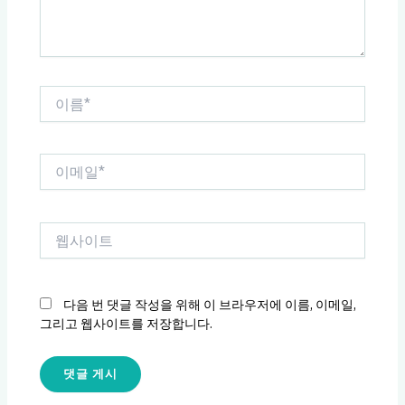
이
름
*
이
메
일
*
웹
사
이
트
다음 번 댓글 작성을 위해 이 브라우저에 이름, 이메일,
그리고 웹사이트를 저장합니다.