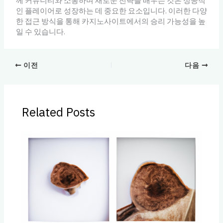
께 커뮤니티와 소통하며 새로운 전략을 배우는 것은 성공적
인 플레이어로 성장하는 데 중요한 요소입니다. 이러한 다양
한 접근 방식을 통해 카지노사이트에서의 승리 가능성을 높
일 수 있습니다.
이전
다음
Related Posts