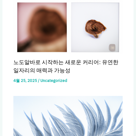
노도알바로 시작하는 새로운 커리어: 유연한
일자리의 매력과 가능성
4월 25, 2025
/
Uncategorized