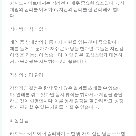
카지노사이트에서는 심리전이 매우 중요한 요소입니다. 상
대방의 심리를 이해하고, 자신의 심리를 잘 관리해야 합니
다.
상대방의 심리 읽기
게임 중 상대방의 행동에서 패턴을 읽는 것이 중요합니다.
예를 들어, 누군가가 자주 큰 배팅을 한다면, 그들은 자신감
이 있을 가능성이 높습니다. 이럴 경우, 조심스럽게 대응하
거나 블러핑을 시도하는 것이 좋습니다.
자신의 심리 관리
감정적인 결정은 항상 좋지 않은 결과를 초래할 수 있습니
다. 연패를 겪고 있다면 잠시 휴식을 취하거나 게임을 중단
하는 것이 현명합니다. 이를 통해 감정을 잘 관리하고, 냉정
하게 판단할 수 있는 기회를 가질 수 있습니다.
3. 실전 팁
카지노사이트에서 승리하기 위한 몇 가지 실전 팁을 소개합