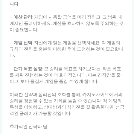
니다.
–
예산 관리
: 게임에 사용할 금액을 미리 정하고, 그 범위 내
에서만 플레이하세요. 예산을 초과하지 않도록 주의하는 것
이 중요합니다.
–
게임 선택
: 자신에게 맞는 게임을 선택하세요. 각 게임의
규칙과 전략을 충분히 이해한 후에 도전하는 것이 필요합니
다.
–
단기 목표 설정
: 큰 승리를 목표로 하기보다는, 작은 목표
를 세워 진행하는 것이 더 효과적입니다. 이는 긴장감을 줄
이고, 보다 즐겁게 게임을 즐길 수 있게 합니다.
이러한 전략과 심리전의 조화를 통해, 카지노사이트에서의
승리를 경험할 수 있는 기회를 늘릴 수 있습니다. 각 게임의
특성을 이해하고, 상대방과의 심리전을 잘 활용한다면, 성공
적인 플레이가 가능할 것입니다.
추가적인 전략과 팁