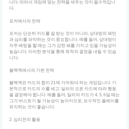
니다. 따라서 게임에 맞는 전략을 세우는 것이 필수적입니
다.
포커에서의 전략
포커는 단순히 카드를 잘 받는 것이 아니라, 상대방의 패턴
과 심리를 파악하는 것이 중요합니다. 예를 들어, 상대방이
자주 베팅을 할 때는 그가 강한 패를 가지고 있을 가능성이
높습니다. 이러한 분석을 통해 최적의 결정을 내릴 수 있습
니다.
블랙잭에서의 기본 전략
블랙잭은 카드의 합이 21에 가까워야 하는 게임입니다. 기
본적으로 카드의 수를 세고, 딜러의 오픈 카드에 따라 행동
을 결정해야 합니다. 예를 들어, 딜러의 카드가 4, 5, 6일 때는
그가 버스트가 될 가능성이 높아지므로, 보수적인 플레이를
유지하는 것이 좋습니다.
2. 심리전의 활용