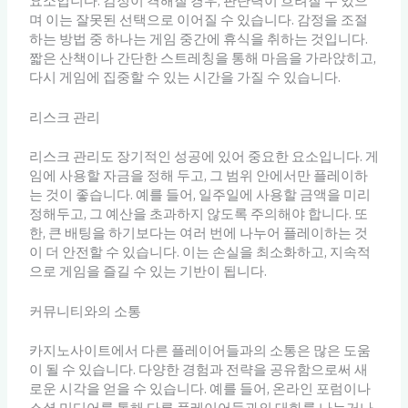
요소입니다. 감정이 격해질 경우, 판단력이 흐려질 수 있으
며 이는 잘못된 선택으로 이어질 수 있습니다. 감정을 조절
하는 방법 중 하나는 게임 중간에 휴식을 취하는 것입니다.
짧은 산책이나 간단한 스트레칭을 통해 마음을 가라앉히고,
다시 게임에 집중할 수 있는 시간을 가질 수 있습니다.
리스크 관리
리스크 관리도 장기적인 성공에 있어 중요한 요소입니다. 게
임에 사용할 자금을 정해 두고, 그 범위 안에서만 플레이하
는 것이 좋습니다. 예를 들어, 일주일에 사용할 금액을 미리
정해두고, 그 예산을 초과하지 않도록 주의해야 합니다. 또
한, 큰 배팅을 하기보다는 여러 번에 나누어 플레이하는 것
이 더 안전할 수 있습니다. 이는 손실을 최소화하고, 지속적
으로 게임을 즐길 수 있는 기반이 됩니다.
커뮤니티와의 소통
카지노사이트에서 다른 플레이어들과의 소통은 많은 도움
이 될 수 있습니다. 다양한 경험과 전략을 공유함으로써 새
로운 시각을 얻을 수 있습니다. 예를 들어, 온라인 포럼이나
소셜 미디어를 통해 다른 플레이어들과의 대화를 나누거나,