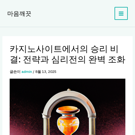
콘
텐
마음깨끗
츠
로
건
너
뛰
카지노사이트에서의 승리 비
기
결: 전략과 심리전의 완벽 조화
글쓴이
admin
/
8월 13, 2025