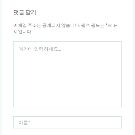
댓글 달기
이메일 주소는 공개되지 않습니다.
필수 필드는
*
로 표
시됩니다
여
기
에
입
력
하
세
요...
이
름
*