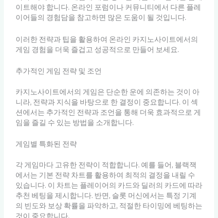
이트해야 합니다. 온라인 포럼이나 커뮤니티에서 다른 플레
이어들의 경험담을 참고하면 많은 도움이 될 것입니다.
이러한 전략과 팁을 활용하여 온라인 카지노사이트에서의
게임 경험을 더욱 즐겁고 성공적으로 만들어 보세요.
추가적인 게임 전략 및 조언
카지노사이트에서의 게임은 단순한 운에 의존하는 것이 아
니라, 전략과 지식을 바탕으로 한 결정이 중요합니다. 이 섹
션에서는 추가적인 전략과 조언을 통해 더욱 효과적으로 게
임을 즐길 수 있는 방법을 소개합니다.
게임별 특화된 전략
각 게임마다 고유한 전략이 적합합니다. 예를 들어, 블랙잭
에서는 기본 전략 차트를 활용하여 최적의 결정을 내릴 수
있습니다. 이 차트는 플레이어의 카드와 딜러의 카드에 따라
추천 베팅을 제시합니다. 반면, 슬롯 머신에서는 특정 기계
의 빈도와 보상 확률을 파악하고, 적절한 타이밍에 베팅하는
것이 중요합니다.