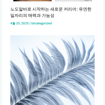
노도알바로 시작하는 새로운 커리어: 유연한
일자리의 매력과 가능성
4월 25, 2025
/
Uncategorized