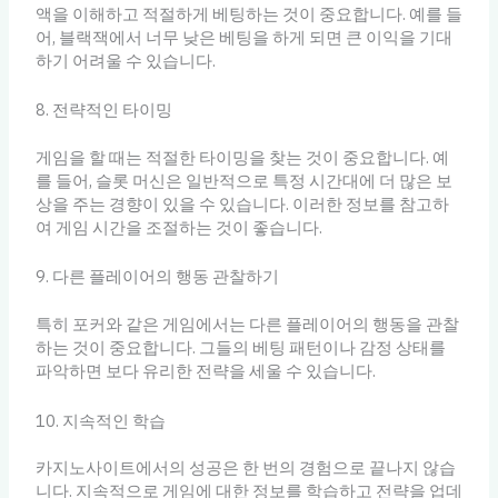
액을 이해하고 적절하게 베팅하는 것이 중요합니다. 예를 들
어, 블랙잭에서 너무 낮은 베팅을 하게 되면 큰 이익을 기대
하기 어려울 수 있습니다.
8. 전략적인 타이밍
게임을 할 때는 적절한 타이밍을 찾는 것이 중요합니다. 예
를 들어, 슬롯 머신은 일반적으로 특정 시간대에 더 많은 보
상을 주는 경향이 있을 수 있습니다. 이러한 정보를 참고하
여 게임 시간을 조절하는 것이 좋습니다.
9. 다른 플레이어의 행동 관찰하기
특히 포커와 같은 게임에서는 다른 플레이어의 행동을 관찰
하는 것이 중요합니다. 그들의 베팅 패턴이나 감정 상태를
파악하면 보다 유리한 전략을 세울 수 있습니다.
10. 지속적인 학습
카지노사이트에서의 성공은 한 번의 경험으로 끝나지 않습
니다. 지속적으로 게임에 대한 정보를 학습하고 전략을 업데