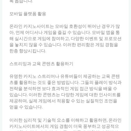
록 돕습니다.
모바일 플랫폼 활용
온라인 카지노사이트는 모바일 호환성이 뛰어난 경우가 많
아, 언제 어디서나 게임을 즐길 수 있습니다. 모바일 앱을 통
해 실시간으로 게임에 참여하고, 다양한 이벤트 및 프로모션
을 놓치지 않을 수 있습니다. 이러한 편리함은 게임 경험을
한층 향상시킵니다.
스트리밍과 교육 콘텐츠 활용하기
유명한 카지노 스트리머나 유튜버들이 제공하는 교육 콘텐
츠를 활용하는 것도 좋은 방법입니다. 그들의 플레이 방식과
전략을 분석하면 보다 효과적인 게임 접근 방식을 배울 수
있습니다. 이러한 콘텐츠는 다양한 게임에 대한 인사이트를
제공하며, 실제 게임에서 적용할 수 있는 실질적인 조언을
얻을 수 있습니다.
이러한 심리적 및 기술적 요소를 이해하고 활용하면, 온라인
카지노사이트에서의 게임 경험이 더욱 풍부하고 성공적으