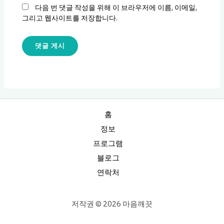
다음 번 댓글 작성을 위해 이 브라우저에 이름, 이메일,
그리고 웹사이트를 저장합니다.
홈
정보
프로그램
블로그
연락처
저작권 © 2026 마음깨끗