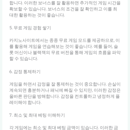
합니다. 이러한 보너스를 잘 활용하면 추가적인 게임 시간을
확보할 수 있습니다. 보너스의 조건을 잘 확인하고 이를 최
대한 활용하는 것이 좋습니다.
5. 무료 게임 경험 쌓기
카지노사이트에서는 종종 무료 게임 모드를 제공하므로, 이
를 활용해 게임을 연습해보는 것이 좋습니다. 예를 들어, 슬
롯 머신이나 블랙잭의 무료 버전을 통해 게임의 흐름을 파악
할 수 있습니다.
6. 감정 통제하기
게임을 하면서 감정을 잘 통제하는 것이 중요합니다. 손실이
계속되면 흥분하거나 패닉에 빠질 수 있지만, 이러한 감정은
올바른 판단을 방해합니다. 감정을 컨트롤하고 냉정하게 플
레이해야 합니다.
7. 최소 및 최대 베팅 이해하기
각 게임에는 최소 및 최대 베팅 금액이 있습니다. 이러한 금