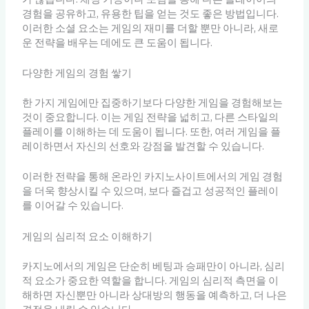
경험을 공유하고, 유용한 팁을 얻는 것도 좋은 방법입니다.
이러한 소셜 요소는 게임의 재미를 더할 뿐만 아니라, 새로
운 전략을 배우는 데에도 큰 도움이 됩니다.
다양한 게임의 경험 쌓기
한 가지 게임에만 집중하기보다 다양한 게임을 경험해보는
것이 중요합니다. 이는 게임 전략을 넓히고, 다른 스타일의
플레이를 이해하는 데 도움이 됩니다. 또한, 여러 게임을 플
레이하면서 자신의 선호와 강점을 발견할 수 있습니다.
이러한 전략을 통해 온라인 카지노사이트에서의 게임 경험
을 더욱 향상시킬 수 있으며, 보다 즐겁고 성공적인 플레이
를 이어갈 수 있습니다.
게임의 심리적 요소 이해하기
카지노에서의 게임은 단순히 베팅과 승패만이 아니라, 심리
적 요소가 중요한 역할을 합니다. 게임의 심리적 측면을 이
해하면 자신뿐만 아니라 상대방의 행동을 예측하고, 더 나은