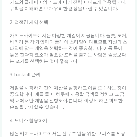
카드와 플레이어의 카드에 따라 전략이 다르게 적용됩니다.
규칙을 이해하면 보다 유리한 결정을 내릴 수 있습니다.
2. 적절한 게임 선택
카지노사이트에서는 다양한 게임이 제공됩니다. 슬롯, 포커,
바카라 등 각 게임마다 플레이 스타일이 다르므로 자신의 스
타일에 맞는 게임을 선택하는 것이 중요합니다. 예를 들어,
높은 전략적 요소가 필요한 포커를 즐기는 사람은 슬롯보다
는 포커를 선택하는 것이 좋습니다.
3. bankroll 관리
게임을 시작하기 전에 예산을 설정하고 이를 준수하는 것이
중요합니다. 예를 들어, 하루에 사용할 금액을 정하고 그 금
액 내에서만 게임을 진행해야 합니다. 이렇게 하면 과도한
손실을 방지할 수 있습니다.
4. 보너스 활용하기
많은 카지노사이트에서는 신규 회원을 위한 보너스를 제공