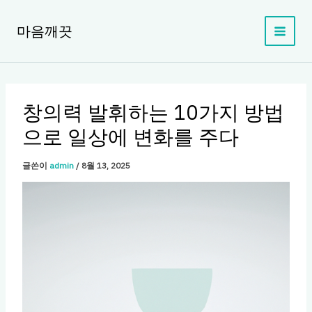
콘
텐
마음깨끗
츠
로
건
너
뛰
창의력 발휘하는 10가지 방법
기
으로 일상에 변화를 주다
글쓴이
admin
/
8월 13, 2025