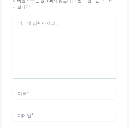
이메일 주소는 공개되지 않습니다.
필수 필드는
*
로 표
시됩니다
여
기
에
입
력
하
세
요...
이
름
*
이
메
일