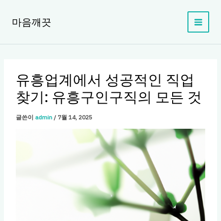
콘
텐
마음깨끗
츠
로
건
너
뛰
유흥업계에서 성공적인 직업
기
찾기: 유흥구인구직의 모든 것
글쓴이
admin
/
7월 14, 2025