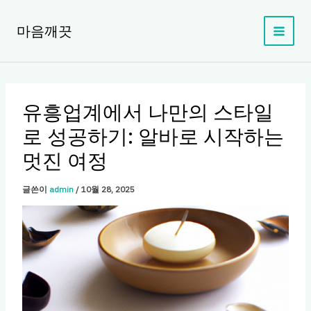
콘
텐
마음깨끗
츠
로
건
너
뛰
유흥업계에서 나만의 스타일
기
로 성공하기: 알바로 시작하는
멋진 여정
글쓴이
admin
/
10월 28, 2025