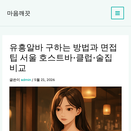
콘
텐
마음깨끗
츠
로
건
너
뛰
유흥알바 구하는 방법과 면접
기
팁 서울 호스트바·클럽·술집
비교
글쓴이
admin
/
5월 21, 2026