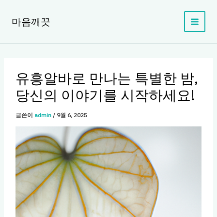
콘
텐
마음깨끗
츠
로
건
너
뛰
유흥알바로 만나는 특별한 밤,
기
당신의 이야기를 시작하세요!
글쓴이
admin
/
9월 6, 2025