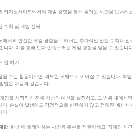
인 카지노사이트에서의 게임 경험을 통해 즐거운 시간을 보내세요
 수칙 및 게임 전략
노에서의 안전한 게임 경험을 위해서는 추가적인 안전 수칙과 전
합니다. 이를 통해 보다 만족스러운 게임 경험을 얻을 수 있습니다
게임 하기
을 주는 활동이지만, 과도한 도박으로 이어질 수 있습니다. 책임
방법은 다음과 같습니다.
: 게임을 시작하기 전에 자신의 예산을 설정하고, 그 범위 내에서
니다. 손실이 발생해도 감정적으로 반응하지 않고 정해진 예산 
니다.
 제한
: 한 번에 플레이하는 시간과 횟수를 제한하세요. 정해진 시