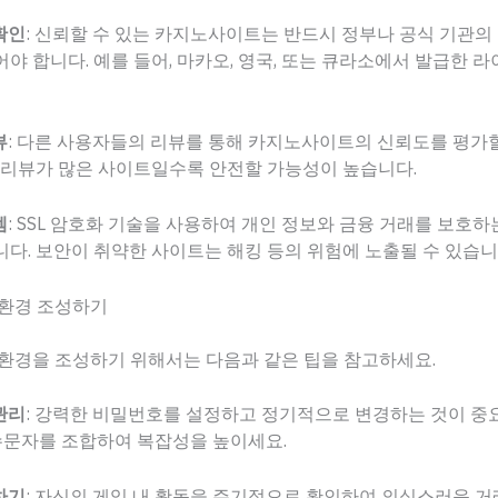
확인
: 신뢰할 수 있는 카지노사이트는 반드시 정부나 공식 기관
야 합니다. 예를 들어, 마카오, 영국, 또는 큐라소에서 발급한 
뷰
: 다른 사용자들의 리뷰를 통해 카지노사이트의 신뢰도를 평가
 리뷰가 많은 사이트일수록 안전할 가능성이 높습니다.
템
: SSL 암호화 기술을 사용하여 개인 정보와 금융 거래를 보호
다. 보안이 취약한 사이트는 해킹 등의 위험에 노출될 수 있습니
 환경 조성하기
 환경을 조성하기 위해서는 다음과 같은 팁을 참고하세요.
관리
: 강력한 비밀번호를 설정하고 정기적으로 변경하는 것이 중
특수문자를 조합하여 복잡성을 높이세요.
하기
: 자신의 게임 내 활동을 주기적으로 확인하여 의심스러운 거