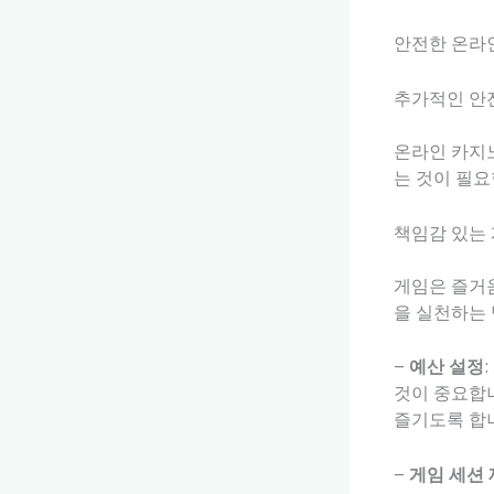
안전한 온라
추가적인 안전
온라인 카지
는 것이 필요
책임감 있는 
게임은 즐거움
을 실천하는 
–
예산 설정
것이 중요합
즐기도록 합
–
게임 세션