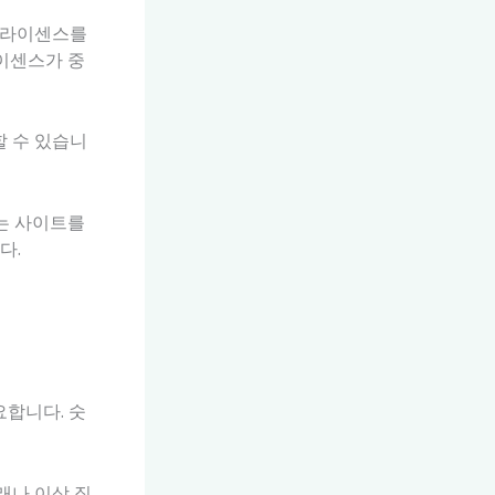
의 라이센스를
라이센스가 중
할 수 있습니
하는 사이트를
다.
요합니다. 숫
래나 이상 징