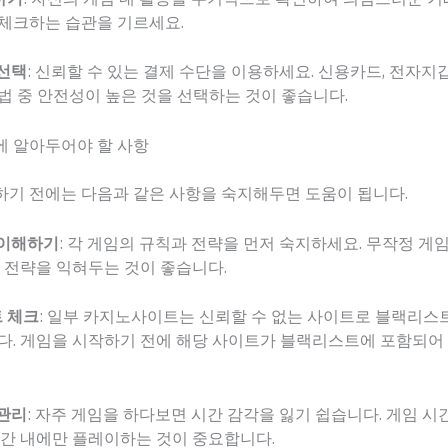
 체크하는 습관을 기르세요.
 선택
: 신뢰할 수 있는 결제 수단을 이용하세요. 신용카드, 전자지
법 중 안전성이 높은 것을 선택하는 것이 좋습니다.
에 알아두어야 할 사항
하기 전에는 다음과 같은 사항을 숙지해두면 도움이 됩니다.
 이해하기
: 각 게임의 규칙과 전략을 먼저 숙지하세요. 무작정 게
지 전략을 익혀두는 것이 좋습니다.
 체크
: 일부 카지노사이트는 신뢰할 수 없는 사이트로 블랙리스
다. 게임을 시작하기 전에 해당 사이트가 블랙리스트에 포함되어
 관리
: 자주 게임을 하다보면 시간 감각을 잃기 쉽습니다. 게임 시
시간 내에만 플레이하는 것이 중요합니다.