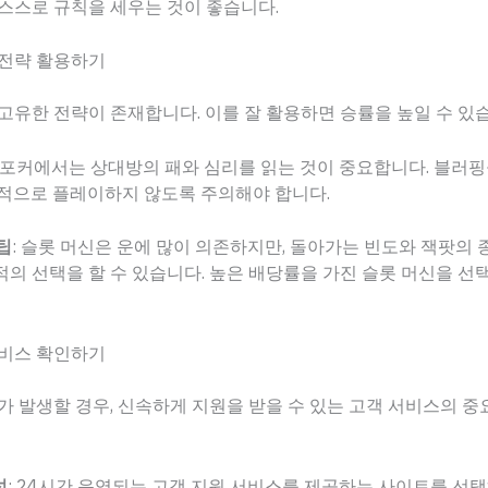
스스로 규칙을 세우는 것이 좋습니다.
 전략 활용하기
고유한 전략이 존재합니다. 이를 잘 활용하면 승률을 높일 수 있
: 포커에서는 상대방의 패와 심리를 읽는 것이 중요합니다. 블러핑
정적으로 플레이하지 않도록 주의해야 합니다.
팁
: 슬롯 머신은 운에 많이 의존하지만, 돌아가는 빈도와 잭팟의 
의 선택을 할 수 있습니다. 높은 배당률을 가진 슬롯 머신을 선
서비스 확인하기
가 발생할 경우, 신속하게 지원을 받을 수 있는 고객 서비스의 
성
: 24시간 운영되는 고객 지원 서비스를 제공하는 사이트를 선택