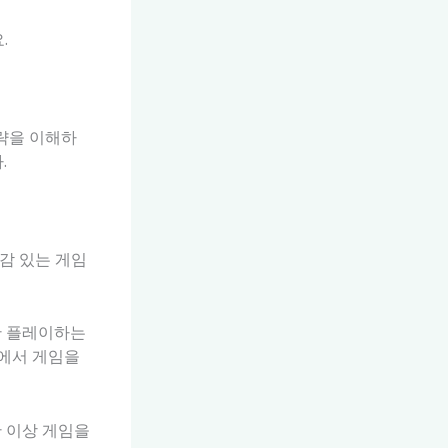
.
략을 이해하
.
감 있는 게임
만 플레이하는
내에서 게임을
간 이상 게임을