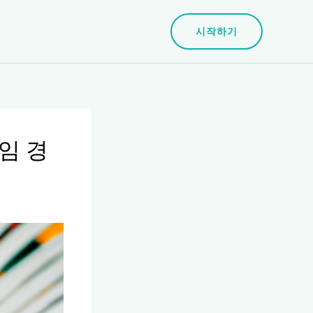
시작하기
임 경