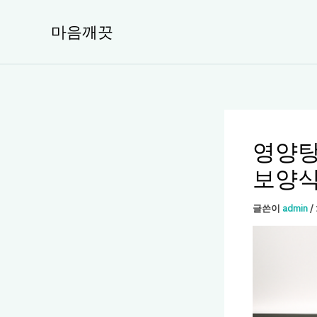
콘
텐
마음깨끗
츠
로
건
너
뛰
기
영양탕
보양식
글쓴이
admin
/