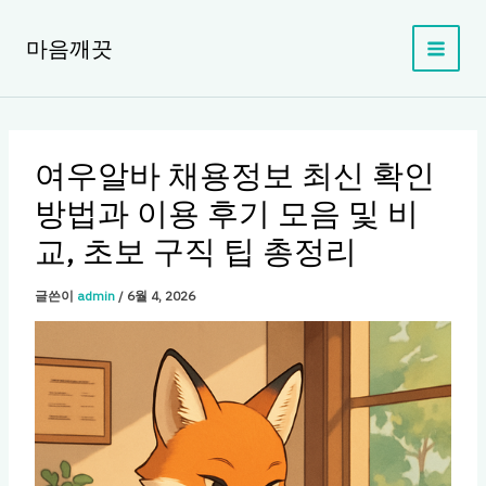
콘
텐
마음깨끗
츠
로
건
너
뛰
여우알바 채용정보 최신 확인
기
방법과 이용 후기 모음 및 비
교, 초보 구직 팁 총정리
글쓴이
admin
/
6월 4, 2026