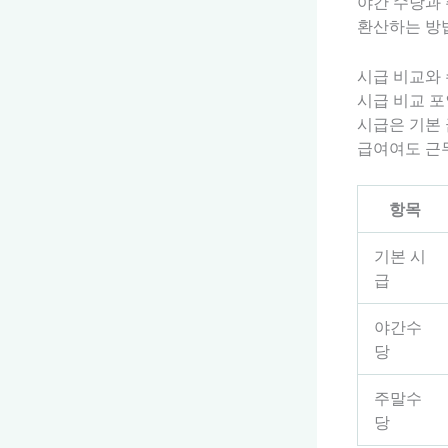
야간 수당과 
환산하는 방법
시급 비교와 
시급 비교 
시급은 기본 
급여여도 근무
항목
기본 시
급
야간수
당
주말수
당