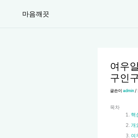
콘
텐
마음깨끗
츠
로
건
너
뛰
기
여우알
구인구
글쓴이
admin
/
목차
핵
개
여