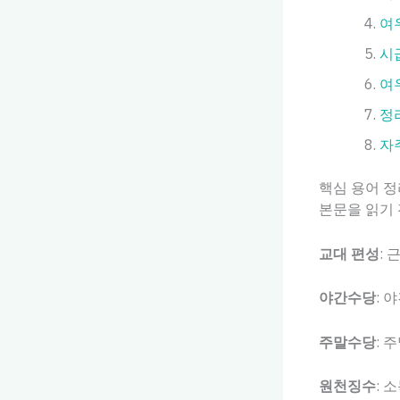
여
시
여
정
자
핵심 용어 정
본문을 읽기
교대 편성
:
야간수당
: 
주말수당
: 
원천징수
: 