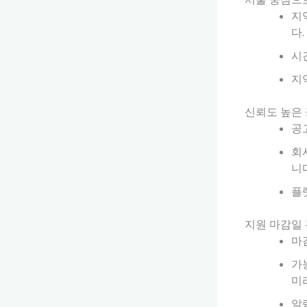
지
다.
시
지
신뢰도 높은
공
회
니
플
지원 마감일 
마
가
미
알