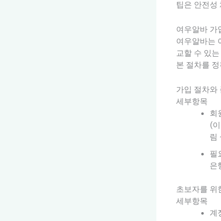
팁은 안전성 
여우알바 가입
여우알바는 여
교할 수 있는
본 절차를 
가입 절차와
세부항목
회
(
림
필
은
초보자를 위
세부항목
계