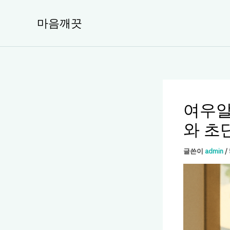
콘
텐
마음깨끗
츠
로
건
너
뛰
기
여우알
와 초
글쓴이
admin
/