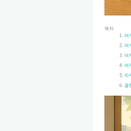
목차
여
여
여
여
자
결