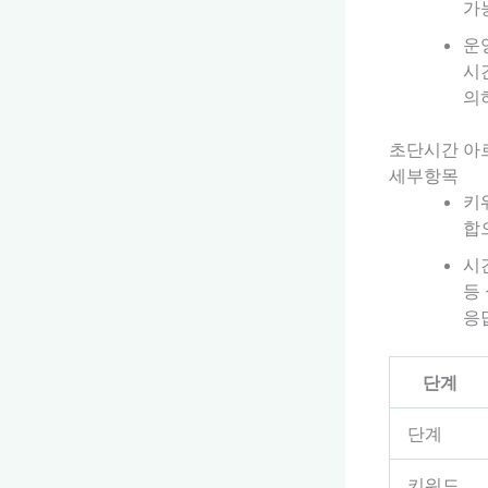
가
운
시
의
초단시간 아
세부항목
키
합
시
등
응
단계
단계
키워드