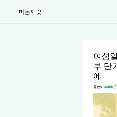
콘
텐
마음깨끗
츠
로
건
너
뛰
기
여성알
부 단
에
글쓴이
admin
/