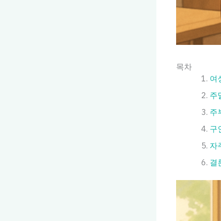
목차
여
주
주
구
자
결