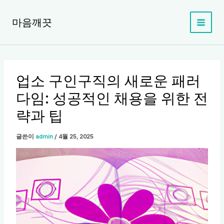
콘
텐
마음깨끗
츠
로
건
너
뛰
업소 구인구직의 새로운 패러
기
다임: 성공적인 채용을 위한 전
략과 팁
글쓴이
admin
/
4월 25, 2025