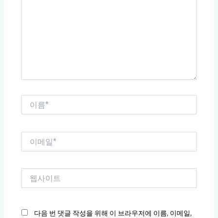
입
력
하
세
요...
이
름
*
이
메
일
*
웹
사
이
트
다음 번 댓글 작성을 위해 이 브라우저에 이름, 이메일,