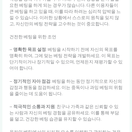
요한 베팅을 하게 되는 경우가 많습니다. 다른 이용자들이
큰 베팅을 하고 있을 때, 이를 따라 하려는 심리적 압박을 느
낄 수 있습니다. 이러한 상황에서 스스로의 원칙을 잊지 않
고, 자신만의 베팅 전략을 고수하는 것이 중요합니다.
건전한 베팅을 위한 조언
–
명확한 목표 설정
: 베팅을 시작하기 전에 자신의 목표를
명확히 하여, 그에 맞는 베팅 전략을 개발하세요. 이 목표는
단기적이거나 장기적일 수 있으며, 언제든지 재평가할 수 있
어야 합니다.
–
정기적인 자아 점검
: 베팅을 하는 동안 정기적으로 자신의
감정과 행동을 점검하세요. 이는 중독이나 과잉 베팅의 위험
을 줄이는 데 도움이 됩니다.
–
적극적인 소통과 지원
: 친구나 가족과 같은 신뢰할 수 있
는 사람과 자신의 베팅 경험을 공유하세요. 이를 통해 부담
을 덜고, 건강한 베팅 습관을 유지할 수 있습니다.
온라인 베팅에서의 심리적 요소를 이해하고 관리하는 것은