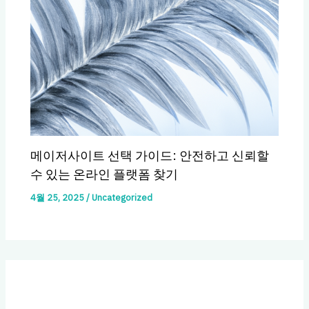
메이저사이트 선택 가이드: 안전하고 신뢰할
수 있는 온라인 플랫폼 찾기
4월 25, 2025
/
Uncategorized