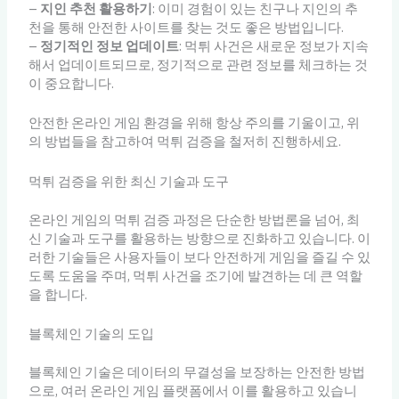
–
지인 추천 활용하기
: 이미 경험이 있는 친구나 지인의 추
천을 통해 안전한 사이트를 찾는 것도 좋은 방법입니다.
–
정기적인 정보 업데이트
: 먹튀 사건은 새로운 정보가 지속
해서 업데이트되므로, 정기적으로 관련 정보를 체크하는 것
이 중요합니다.
안전한 온라인 게임 환경을 위해 항상 주의를 기울이고, 위
의 방법들을 참고하여 먹튀 검증을 철저히 진행하세요.
먹튀 검증을 위한 최신 기술과 도구
온라인 게임의 먹튀 검증 과정은 단순한 방법론을 넘어, 최
신 기술과 도구를 활용하는 방향으로 진화하고 있습니다. 이
러한 기술들은 사용자들이 보다 안전하게 게임을 즐길 수 있
도록 도움을 주며, 먹튀 사건을 조기에 발견하는 데 큰 역할
을 합니다.
블록체인 기술의 도입
블록체인 기술은 데이터의 무결성을 보장하는 안전한 방법
으로, 여러 온라인 게임 플랫폼에서 이를 활용하고 있습니