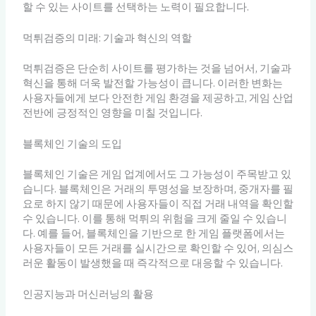
할 수 있는 사이트를 선택하는 노력이 필요합니다.
먹튀검증의 미래: 기술과 혁신의 역할
먹튀검증은 단순히 사이트를 평가하는 것을 넘어서, 기술과
혁신을 통해 더욱 발전할 가능성이 큽니다. 이러한 변화는
사용자들에게 보다 안전한 게임 환경을 제공하고, 게임 산업
전반에 긍정적인 영향을 미칠 것입니다.
블록체인 기술의 도입
블록체인 기술은 게임 업계에서도 그 가능성이 주목받고 있
습니다. 블록체인은 거래의 투명성을 보장하며, 중개자를 필
요로 하지 않기 때문에 사용자들이 직접 거래 내역을 확인할
수 있습니다. 이를 통해 먹튀의 위험을 크게 줄일 수 있습니
다. 예를 들어, 블록체인을 기반으로 한 게임 플랫폼에서는
사용자들이 모든 거래를 실시간으로 확인할 수 있어, 의심스
러운 활동이 발생했을 때 즉각적으로 대응할 수 있습니다.
인공지능과 머신러닝의 활용