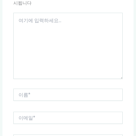
시됩니다
여
기
에
입
력
하
세
요...
이
름
*
이
메
일
*