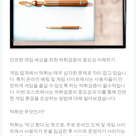
안전한 게임 세상을 위한 먹튀검증의 중요성 이해하기
게임 업계에서 먹튀는 매우 심각한 문제로 자리 잡고 있습니
다. 특히 온라인 베팅 및 게임 사이트에서는 사용자들이 안
전하게 게임을 즐길 수 있도록 하는 먹튀검증이 필수적입니
다. 이번 포스트에서는 먹튀검증의 중요성과 이를 통해 안전
한 게임 환경을 조성하는 방법에 대해 알아보겠습니다.
먹튀란 무엇인가?
먹튀는 ‘먹고 튄다’는 뜻으로, 주로 온라인 도박 및 게임 사이
트에서 사용자가 돈을 입금한 후 사이트 운영자가 사라지는