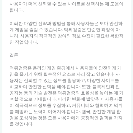
사용자가 더욱 신뢰할 수 있는 사이트를 선택하는 데 도움이
됩니다.
이러한 다양한 전략과 방법을 통해 사용자들은 보다 안전하
게 게임을 즐길 수 있습니다. 먹튀검증은 단순한 과정이 아
니라, 사용자의 적극적인 참여와 정보 수집이 필요한 복합적
인 작업입니다.
결론
먹튀검증은 온라인 게임 환경에서 사용자들이 안전하게 게
임을 즐기기 위해 필수적인 요소로 자리 잡고 있습니다. 사
용자는 신뢰할 수 있는 정보를 활용하고, 다양한 사이트를
비교하여 안전한 선택을 해야 합니다. 또한, 블록체인과 인
공지능 등의 기술 발전은 먹튀검증의 효율성을 높이는 데 기
여할 것으로 기대됩니다. 이러한 변화에 발맞추어 사용자들
이 적극적으로 정보를 수집하고, 커뮤니티와 협력하여 먹튀
를 예방하는 노력이 이어져야 합니다. 결국, 안전한 게임 환
경을 조성하는 것은 모든 사용자에게 긍정적인 결과를 가져
올 것입니다.