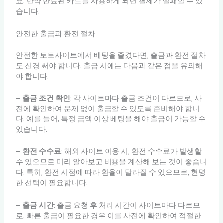
요. 만약 만료된 카드를 사용하게 되면 결제가 실패할 수 있
습니다.
안전한 출금과 환전 절차
안전한 토토사이트에서 베팅을 즐겼다면, 출금과 환전 절차
도 신경 써야 합니다. 출금 시에는 다음과 같은 점을 유의해
야 합니다.
–
출금 조건 확인
: 각 사이트마다 출금 조건이 다르므로, 사
전에 확인하여 문제 없이 출금할 수 있도록 준비해야 합니
다. 예를 들어, 특정 금액 이상 베팅을 해야 출금이 가능할 수
있습니다.
–
환전 수수료
: 해외 사이트 이용 시, 환전 수수료가 발생할
수 있으므로 미리 알아보고 비용을 계산해 보는 것이 좋습니
다. 특히, 환전 시점에 따라 환율이 달라질 수 있으므로, 현명
한 선택이 필요합니다.
–
출금 시간
: 출금 요청 후 처리 시간이 사이트마다 다르므
로, 빠른 출금이 필요한 경우 이를 사전에 확인하여 적절한