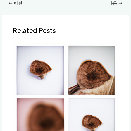
이전
다음
Related Posts