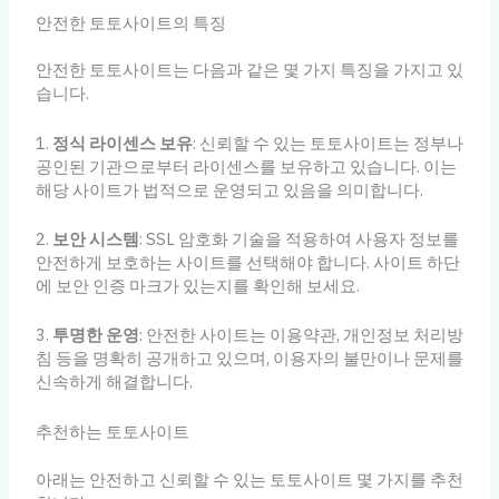
안전한 토토사이트의 특징
안전한 토토사이트는 다음과 같은 몇 가지 특징을 가지고 있
습니다.
1.
정식 라이센스 보유
: 신뢰할 수 있는 토토사이트는 정부나
공인된 기관으로부터 라이센스를 보유하고 있습니다. 이는
해당 사이트가 법적으로 운영되고 있음을 의미합니다.
2.
보안 시스템
: SSL 암호화 기술을 적용하여 사용자 정보를
안전하게 보호하는 사이트를 선택해야 합니다. 사이트 하단
에 보안 인증 마크가 있는지를 확인해 보세요.
3.
투명한 운영
: 안전한 사이트는 이용약관, 개인정보 처리방
침 등을 명확히 공개하고 있으며, 이용자의 불만이나 문제를
신속하게 해결합니다.
추천하는 토토사이트
아래는 안전하고 신뢰할 수 있는 토토사이트 몇 가지를 추천