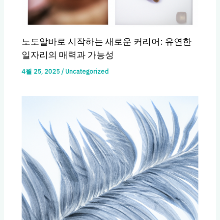
노도알바로 시작하는 새로운 커리어: 유연한
일자리의 매력과 가능성
4월 25, 2025
/
Uncategorized