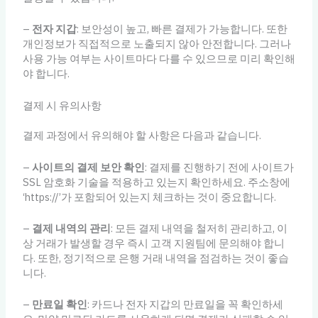
–
전자 지갑
: 보안성이 높고, 빠른 결제가 가능합니다. 또한
개인정보가 직접적으로 노출되지 않아 안전합니다. 그러나
사용 가능 여부는 사이트마다 다를 수 있으므로 미리 확인해
야 합니다.
결제 시 유의사항
결제 과정에서 유의해야 할 사항은 다음과 같습니다.
–
사이트의 결제 보안 확인
: 결제를 진행하기 전에 사이트가
SSL 암호화 기술을 적용하고 있는지 확인하세요. 주소창에
‘https://’가 포함되어 있는지 체크하는 것이 중요합니다.
–
결제 내역의 관리
: 모든 결제 내역을 철저히 관리하고, 이
상 거래가 발생할 경우 즉시 고객 지원팀에 문의해야 합니
다. 또한, 정기적으로 은행 거래 내역을 점검하는 것이 좋습
니다.
–
만료일 확인
: 카드나 전자 지갑의 만료일을 꼭 확인하세