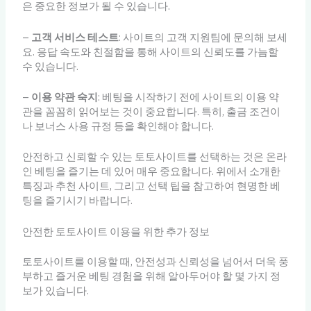
은 중요한 정보가 될 수 있습니다.
–
고객 서비스 테스트
: 사이트의 고객 지원팀에 문의해 보세
요. 응답 속도와 친절함을 통해 사이트의 신뢰도를 가늠할
수 있습니다.
–
이용 약관 숙지
: 베팅을 시작하기 전에 사이트의 이용 약
관을 꼼꼼히 읽어보는 것이 중요합니다. 특히, 출금 조건이
나 보너스 사용 규정 등을 확인해야 합니다.
안전하고 신뢰할 수 있는 토토사이트를 선택하는 것은 온라
인 베팅을 즐기는 데 있어 매우 중요합니다. 위에서 소개한
특징과 추천 사이트, 그리고 선택 팁을 참고하여 현명한 베
팅을 즐기시기 바랍니다.
안전한 토토사이트 이용을 위한 추가 정보
토토사이트를 이용할 때, 안전성과 신뢰성을 넘어서 더욱 풍
부하고 즐거운 베팅 경험을 위해 알아두어야 할 몇 가지 정
보가 있습니다.