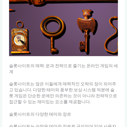
슬롯사이트의 매력: 운과 전략으로 즐기는 온라인 게임의 세
계
슬롯사이트는 많은 이들에게 매력적인 오락의 장이 되어주
고 있습니다. 다양한 테마와 풍부한 보상 시스템 덕분에 슬
롯 게임은 단순한 운에만 의존하는 것이 아니라 전략적으로
접근할 수 있는 재미있는 요소를 제공합니다.
슬롯사이트의 다양한 테마와 장르
슬롯사이트는 수많은 테마와 장르로 구성되어 있어 사용자