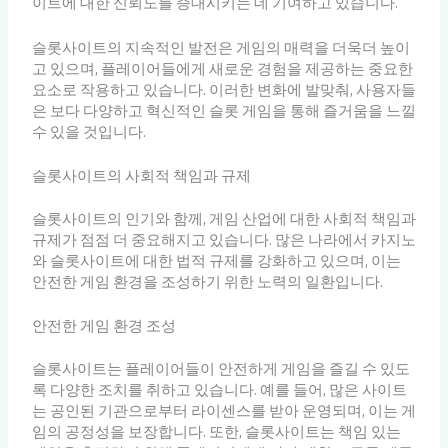
이트에 대한 신뢰도를 증대시키는 데 기여하고 있습니다.
슬롯사이트의 지속적인 발전은 게임의 매력을 더욱더 높이
고 있으며, 플레이어들에게 새로운 경험을 제공하는 중요한
요소로 작용하고 있습니다. 이러한 변화에 발맞춰, 사용자들
은 보다 다양하고 혁신적인 슬롯 게임을 통해 즐거움을 느낄
수 있을 것입니다.
슬롯사이트의 사회적 책임과 규제
슬롯사이트의 인기와 함께, 게임 산업에 대한 사회적 책임과
규제가 점점 더 중요해지고 있습니다. 많은 나라에서 카지노
와 슬롯사이트에 대한 법적 규제를 강화하고 있으며, 이는
안전한 게임 환경을 조성하기 위한 노력의 일환입니다.
안전한 게임 환경 조성
슬롯사이트는 플레이어들이 안전하게 게임을 즐길 수 있도
록 다양한 조치를 취하고 있습니다. 예를 들어, 많은 사이트
는 공인된 기관으로부터 라이센스를 받아 운영되며, 이는 게
임의 공정성을 보장합니다. 또한, 슬롯사이트는 책임 있는