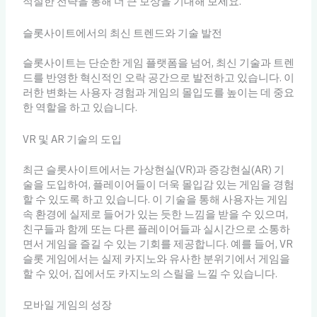
적절한 전략을 통해 더 큰 보상을 기대해 보세요.
슬롯사이트에서의 최신 트렌드와 기술 발전
슬롯사이트는 단순한 게임 플랫폼을 넘어, 최신 기술과 트렌
드를 반영한 혁신적인 오락 공간으로 발전하고 있습니다. 이
러한 변화는 사용자 경험과 게임의 몰입도를 높이는 데 중요
한 역할을 하고 있습니다.
VR 및 AR 기술의 도입
최근 슬롯사이트에서는 가상현실(VR)과 증강현실(AR) 기
술을 도입하여, 플레이어들이 더욱 몰입감 있는 게임을 경험
할 수 있도록 하고 있습니다. 이 기술을 통해 사용자는 게임
속 환경에 실제로 들어가 있는 듯한 느낌을 받을 수 있으며,
친구들과 함께 또는 다른 플레이어들과 실시간으로 소통하
면서 게임을 즐길 수 있는 기회를 제공합니다. 예를 들어, VR
슬롯 게임에서는 실제 카지노와 유사한 분위기에서 게임을
할 수 있어, 집에서도 카지노의 스릴을 느낄 수 있습니다.
모바일 게임의 성장