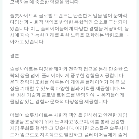
모색하는 데 중요한 역할을 합니다.
슬롯사이트의 글로벌 트렌드는 단순한 게임을 넘어 문화적
다양성과 사회적 책임을 반영한 복합적인 요소로 구성되어
있습니다. 이는 플레이어들에게 다양한 경험을 제공하며, 동
시에 지속 가능한 미래를 위한 노력을 포함하는 방향으로 나
아가고 있습니다.
결론
슬롯사이트는 다양한 테마와 전략적 접근을 통해 단순한 오
락의 장을 넘어, 플레이어에게 풍부한 경험을 제공합니다.
운과 전략이 조화를 이루는 이 게임은 플레이어가 더 큰 보
상을 기대할 수 있도록 다양한 팁과 기회를 제공합니다. 또
한, 최신 기술과 글로벌 트렌드를 반영하여, 사용자들에게
몰입감 있는 경험과 문화적 다양성을 제공합니다.
더불어 슬롯사이트는 사회적 책임을 인식하고 안전한 게임
환경을 조성하기 위해 노력하고 있으며, 이를 통해 건강한
게임 문화를 형성하고 있습니다. 이러한 요소들은 슬롯사이
트가 앞으로도 지속적으로 발전하고, 플레이어들에게 즐거