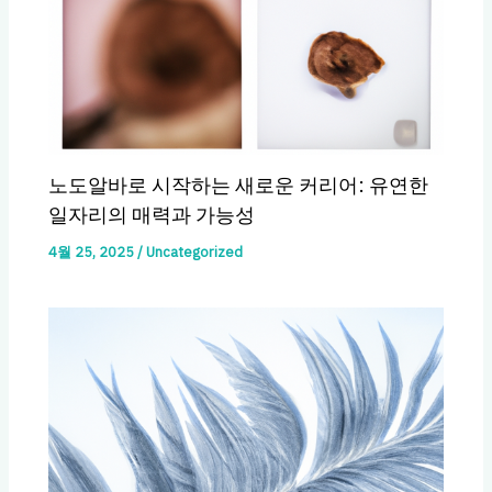
노도알바로 시작하는 새로운 커리어: 유연한
일자리의 매력과 가능성
4월 25, 2025
/
Uncategorized