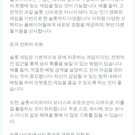
의 취향에 맞는 게임을 찾는 것이 가능합니다. 예를 들어, 고
전적인 과일 슬롯, 신비로운 아시아 테마, 또는 인기 영화와
게임을 기반으로 한 슬롯까지 다양합니다. 이처럼 다양한 선
택지는 플레이어들에게 새로운 경험을 제공하며, 매번 다른
즐거움을 선사합니다.
운과 전략의 조화
슬롯 게임은 기본적으로 운에 의존하는 게임이지만, 전략적
인 접근을 통해 승리 확률을 높일 수 있는 방법이 있습니다.
예를 들어, 적절한 베팅 금액을 설정하고, 잔여 자금을 관리
하는 것이 중요합니다. 자신이 감당할 수 있는 범위 내에서
베팅을 하여 오랫동안 게임을 즐길 수 있도록 하는 것이 좋
습니다.
또한, 슬롯사이트마다 보너스와 프로모션이 다르므로, 이를
잘 활용하는 것이 유리합니다. 무료 스핀, 캐시백, 또는 보너
스 머니와 같은 혜택을 통해 더 많은 기회를 잡을 수 있습니
다.
슬롯사이트에서의 즐거운 경험을 위한 팁