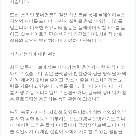
시킵니다.
또한, 온라인 토너먼트와 같은 이벤트를 통해 플레이어들은
경쟁의 재미를 느끼며, 자신의 실력을 뽐낼 수 있는 기회를
얻습니다. 이러한 커뮤니티 활동은 플레이어의 참여도를 높
이고, 슬롯사이트가 단순한 게임 공간을 넘어, 사회적 상호
작용의 장으로 발전하는 데 기여하고 있습니다.
지속가능성에 대한 관심
최근 슬롯사이트에서는 지속 가능한 운영에 대한 관심이 높
아지고 있습니다. 많은 플랫폼이 친환경적 접근 방식을 채택
하여, 에너지 소비를 줄이고, 탄소 배출을 최소화하려는 노
력을 기울이고 있습니다. 예를 들어, 데이터 센터의 에너지
를 재생 가능 에너지원으로 전환하거나, 컴퓨터 장비의 재활
용 프로그램을 운영하는 등의 활동이 있습니다.
또한, 슬롯사이트는 사회적 책임을 다하기 위해 수익의 일부
를 사회 공헌 활동에 기부하는 프로그램을 운영하기도 합니
다. 이러한 노력은 플레이어들에게 긍정적인 브랜드 이미지
를 각인시키고, 게임 산업이 사회에 기여할 수 있는 방법을