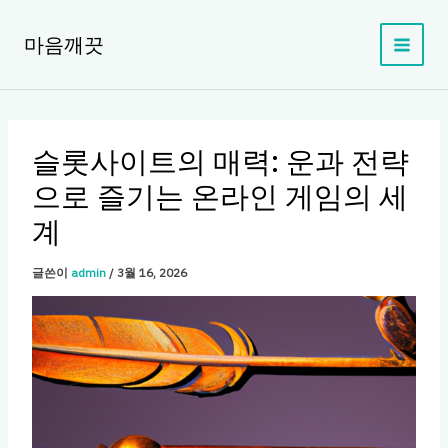
콘
텐
마음깨끗
츠
로
건
너
뛰
슬롯사이트의 매력: 운과 전략
기
으로 즐기는 온라인 게임의 세
계
글쓴이
admin
/
3월 16, 2026