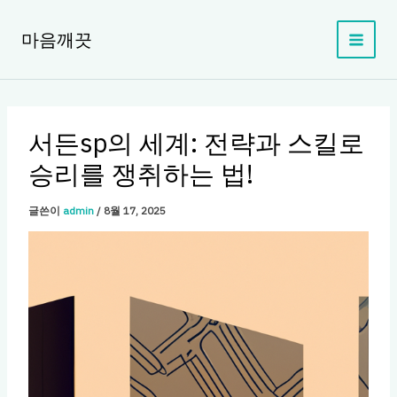
콘
텐
마음깨끗
츠
로
건
너
뛰
서든sp의 세계: 전략과 스킬로
기
승리를 쟁취하는 법!
글쓴이
admin
/
8월 17, 2025