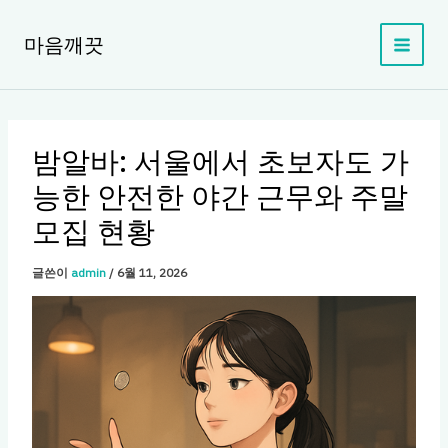
콘
텐
마음깨끗
츠
로
건
너
뛰
밤알바: 서울에서 초보자도 가
기
능한 안전한 야간 근무와 주말
모집 현황
글쓴이
admin
/
6월 11, 2026