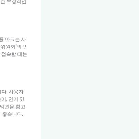
 대한 부정적인
증 마크는 사
리위원회’의 인
 접속할 때는
다. 사용자
어, 인기 있
 의견을 참고
 좋습니다.