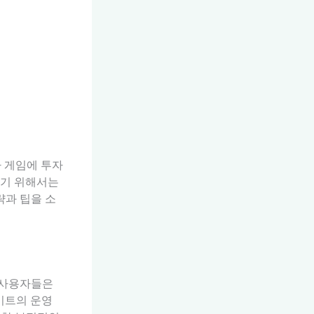
가 게임에 투자
하기 위해서는
략과 팁을 소
 사용자들은
이트의 운영