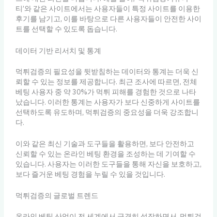
티’와 같은 사이트에서는 사용자들이 특정 사이트를 이용한
후기를 남기고, 이를 바탕으로 다른 사용자들이 안전한 사이
트를 선택할 수 있도록 돕습니다.
데이터 기반 리서치 및 통계
먹튀검증의 필요성을 뒷받침하는 데이터와 통계는 더욱 신
뢰할 수 있는 정보를 제공합니다. 최근 조사에 따르면, 전체
베팅 사용자 중 약 30%가 먹튀 피해를 경험한 것으로 나타
났습니다. 이러한 통계는 사용자가 보다 신중하게 사이트를
선택하도록 유도하며, 먹튀검증의 중요성을 더욱 강조합니
다.
이와 같은 최신 기술과 도구들을 활용하면, 보다 안전하고
신뢰할 수 있는 온라인 베팅 환경을 조성하는 데 기여할 수
있습니다. 사용자는 이러한 도구들을 통해 자신을 보호하고,
보다 즐거운 베팅 경험을 누릴 수 있을 것입니다.
먹튀검증의 글로벌 트렌드
온라인 베팅 산업이 전 세계에서 급격히 성장하면서, 먹튀검