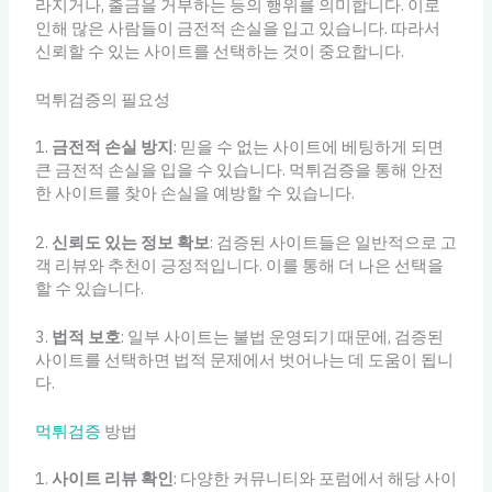
라지거나, 출금을 거부하는 등의 행위를 의미합니다. 이로
인해 많은 사람들이 금전적 손실을 입고 있습니다. 따라서
신뢰할 수 있는 사이트를 선택하는 것이 중요합니다.
먹튀검증의 필요성
1.
금전적 손실 방지
: 믿을 수 없는 사이트에 베팅하게 되면
큰 금전적 손실을 입을 수 있습니다. 먹튀검증을 통해 안전
한 사이트를 찾아 손실을 예방할 수 있습니다.
2.
신뢰도 있는 정보 확보
: 검증된 사이트들은 일반적으로 고
객 리뷰와 추천이 긍정적입니다. 이를 통해 더 나은 선택을
할 수 있습니다.
3.
법적 보호
: 일부 사이트는 불법 운영되기 때문에, 검증된
사이트를 선택하면 법적 문제에서 벗어나는 데 도움이 됩니
다.
먹튀검증
방법
1.
사이트 리뷰 확인
: 다양한 커뮤니티와 포럼에서 해당 사이