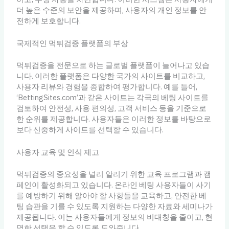
더 높은 수준의 보안을 제공하며, 사용자의 개인 정보를 안
전하게 보호합니다.
국제적인 먹튀검증 플랫폼의 부상
먹튀검증을 전문으로 하는 글로벌 플랫폼이 늘어나고 있습
니다. 이러한 플랫폼은 다양한 국가의 사이트를 비교하고,
사용자 리뷰와 경험을 종합하여 평가합니다. 예를 들어,
‘BettingSites.com’과 같은 사이트는 각국의 베팅 사이트를
검토하여 안전성, 사용 편의성, 고객 서비스 등을 기준으로
한 순위를 제공합니다. 사용자들은 이러한 정보를 바탕으로
보다 신중하게 사이트를 선택할 수 있습니다.
사용자 교육 및 인식 제고
먹튀검증의 중요성을 널리 알리기 위한 교육 프로그램과 캠
페인이 활성화되고 있습니다. 온라인 베팅 사용자들이 사기
를 예방하기 위해 알아야 할 사항들을 교육하고, 안전한 베
팅 습관을 기를 수 있도록 지원하는 다양한 자료와 세미나가
제공됩니다. 이는 사용자들에게 정보의 비대칭을 줄이고, 현
명한 선택을 할 수 있도록 도와줍니다.