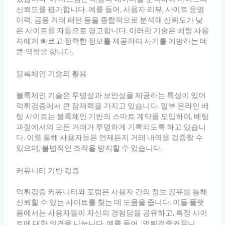
신뢰도를 평가합니다. 예를 들어, 사용자 리뷰, 사이트 운영
이력, 금융 거래 패턴 등을 종합적으로 분석해 신뢰도가 낮
은 사이트를 자동으로 경고합니다. 이러한 기술은 베팅 사용
자에게 빠르고 정확한 정보를 제공하여 사기를 예방하는 데
큰 역할을 합니다.
블록체인 기술의 활용
블록체인 기술은 투명성과 보안성을 제공하는 특성이 있어
먹튀검증에서 큰 잠재력을 가지고 있습니다. 일부 온라인 베
팅 사이트는 블록체인 기반의 스마트 계약을 도입하여, 베팅
과정에서의 모든 거래가 투명하게 기록되도록 하고 있습니
다. 이를 통해 사용자들은 언제든지 거래 내역을 검증할 수
있으며, 불법적인 조작을 방지할 수 있습니다.
커뮤니티 기반 검증
먹튀검증 커뮤니티와 포럼은 사용자 간의 정보 공유를 통해
신뢰할 수 있는 사이트를 찾는 데 도움을 줍니다. 이들 플랫
폼에서는 사용자들이 자신의 경험담을 공유하고, 특정 사이
트에 대한 의견을 나눕니다. 예를 들어, ‘먹튀검증커뮤니