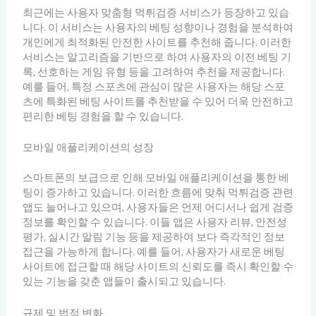
최근에는 사용자 맞춤형 먹튀검증 서비스가 등장하고 있습
니다. 이 서비스는 사용자의 베팅 성향이나 경험을 분석하여
개인에게 최적화된 안전한 사이트를 추천해 줍니다. 이러한
서비스는 알고리즘을 기반으로 하여 사용자의 이전 베팅 기
록, 선호하는 게임 유형 등을 고려하여 추천을 제공합니다.
예를 들어, 특정 스포츠에 관심이 많은 사용자는 해당 스포
츠에 특화된 베팅 사이트를 추천받을 수 있어 더욱 안전하고
편리한 베팅 경험을 할 수 있습니다.
모바일 애플리케이션의 성장
스마트폰의 보급으로 인해 모바일 애플리케이션을 통한 베
팅이 증가하고 있습니다. 이러한 흐름에 맞춰 먹튀검증 관련
앱도 늘어나고 있으며, 사용자들은 언제 어디서나 쉽게 검증
정보를 확인할 수 있습니다. 이들 앱은 사용자 리뷰, 안전성
평가, 실시간 알림 기능 등을 제공하여 보다 즉각적인 정보
접근을 가능하게 합니다. 예를 들어, 사용자가 새로운 베팅
사이트에 접근할 때 해당 사이트의 신뢰도를 즉시 확인할 수
있는 기능을 갖춘 앱들이 출시되고 있습니다.
규제 및 법적 변화