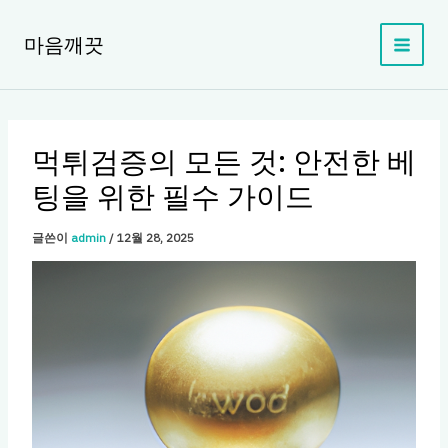
콘
텐
마음깨끗
츠
로
건
너
뛰
먹튀검증의 모든 것: 안전한 베
기
팅을 위한 필수 가이드
글쓴이
admin
/
12월 28, 2025