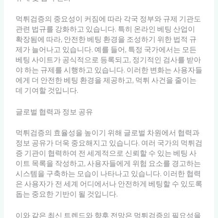
먹튀검증의 중요성이 커짐에 따라 각국 정부와 규제 기관도
관련 법규를 강화하고 있습니다. 특히 온라인 베팅 산업이
확장됨에 따라, 안전한 베팅 환경을 조성하기 위한 법적 규
제가 늘어나고 있습니다. 예를 들어, 특정 국가에서는 모든
베팅 사이트가 공식적으로 등록되고, 정기적인 검사를 받아
야 하는 규제를 시행하고 있습니다. 이러한 변화는 사용자들
에게 더 안전한 베팅 환경을 제공하고, 먹튀 사건을 줄이는
데 기여할 것입니다.
글로벌 협력과 정보 공유
먹튀검증의 효율성을 높이기 위해 글로벌 차원에서 협력과
정보 공유가 더욱 중요해지고 있습니다. 여러 국가의 먹튀검
증 기관이 협력하여 전 세계적으로 신뢰할 수 있는 베팅 사
이트 목록을 작성하고, 사용자들에게 위험 요소를 경고하는
시스템을 구축하는 모습이 나타나고 있습니다. 이러한 협력
은 사용자가 전 세계 어디에서나 안전하게 베팅할 수 있도록
돕는 중요한 기반이 될 것입니다.
이와 같은 최신 트렌드와 향후 전망은 먹튀검증의 필요성을