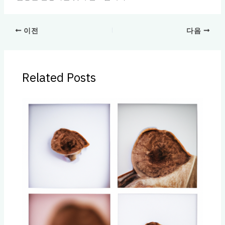
이전
다음
Related Posts