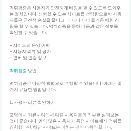
먹튀검증은 사용자가 안전하게 베팅을 할 수 있도록 도와주
는 절차입니다. 신뢰할 수 있는 사이트를 선택함으로써 사용
자들은 금전적 손실을 줄이고, 더 나아가 더 즐거운 베팅 경
험을 할 수 있습니다. 먹튀검증을 통해 다음과 같은 정보를
확인할 수 있습니다:
– 사이트의 운영 이력
– 사용자 리뷰 및 평가
– 면허 및 인증 정보
먹튀검증
방법
먹튀검증은 다양한 방법으로 수행할 수 있습니다. 아래는 몇
가지 유용한 방법입니다.
1. 사용자 리뷰 확인하기
포럼이나 커뮤니티에서 다른 사용자들의 리뷰를 살펴보는
것이 좋습니다. 만약 많은 사용자가 특정 사이트에서 먹튀를
경험했다면, 해당 사이트는 피하는 것이 바람직합니다.