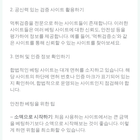
2. 공신력 있는 검증 사이트 활용하기
먹튀검증을 전문으로 하는 사이트들이 존재합니다. 이러한
사이트들은 여러 베팅 사이트에 대한 신뢰도, 안전성 등을
평가하여 정보를 제공합니다. 예를 들어, ‘먹튀검증소’와 같
은 사이트를 통해 신뢰할 수 있는 사이트를 찾아보세요.
3. 면허 및 인증 정보 확인하기
합법적인 베팅 사이트는 대개 면허를 소지하고 있습니다. 해
당 사이트의 하단에 면허 번호나 인증 마크가 표기되어 있는
지 확인하여, 합법적으로 운영되는 사이트인지 점검해야 합
니다.
안전한 베팅을 위한 팁
–
소액으로 시작하기
: 처음 사용하는 사이트에서는 큰 금액
을 베팅하기보다 소액으로 시작해보는 것이 좋습니다. 이렇
게 하면 위험을 최소화할 수 있습니다.