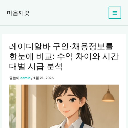
콘
텐
마음깨끗
츠
로
건
너
뛰
레이디알바 구인·채용정보를
기
한눈에 비교: 수익 차이와 시간
대별 시급 분석
글쓴이
admin
/
1월 21, 2026