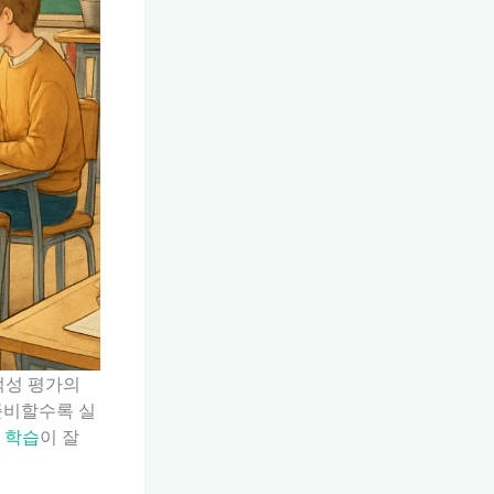
적성 평가의
준비할수록 실
 학습
이 잘