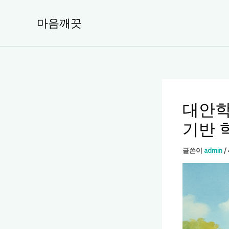
콘
텐
마음깨끗
츠
로
건
너
뛰
기
대안학
기반 
글쓴이
admin
/