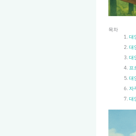
목차
대
대
대
프
대
자
대