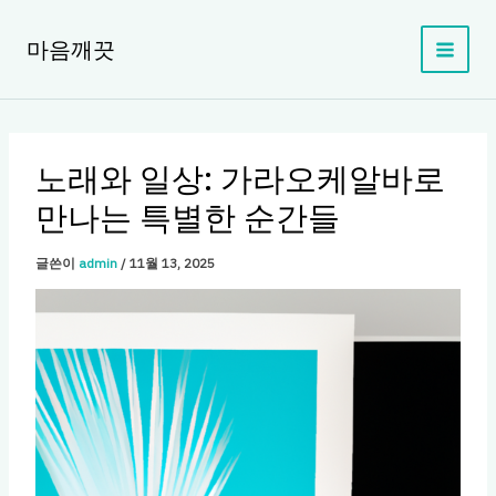
콘
텐
마음깨끗
츠
로
건
너
뛰
노래와 일상: 가라오케알바로
기
만나는 특별한 순간들
글쓴이
admin
/
11월 13, 2025