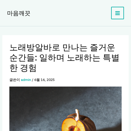
콘
텐
마음깨끗
츠
로
건
너
뛰
노래방알바로 만나는 즐거운
기
순간들: 일하며 노래하는 특별
한 경험
글쓴이
admin
/
6월 16, 2025