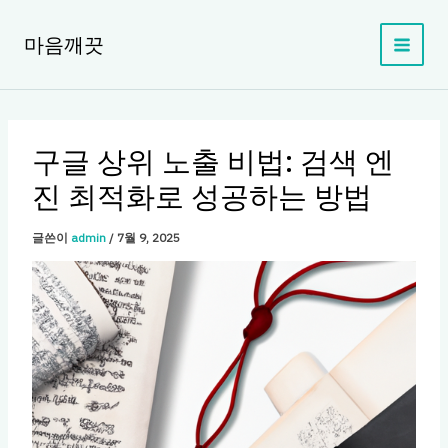
콘
텐
마음깨끗
츠
로
건
너
뛰
구글 상위 노출 비법: 검색 엔
기
진 최적화로 성공하는 방법
글쓴이
admin
/
7월 9, 2025