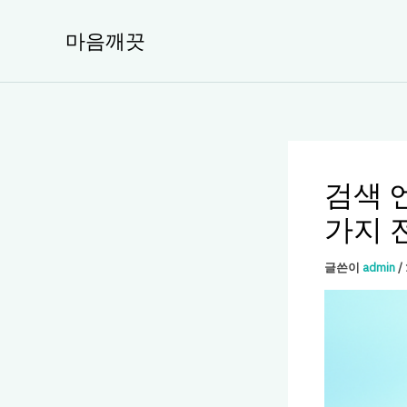
콘
텐
마음깨끗
츠
로
건
너
뛰
기
검색 
가지 
글쓴이
admin
/