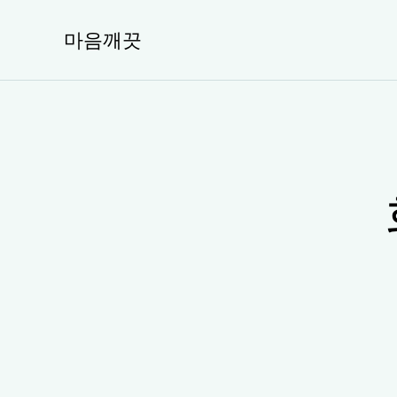
콘
텐
마음깨끗
츠
로
건
너
뛰
기