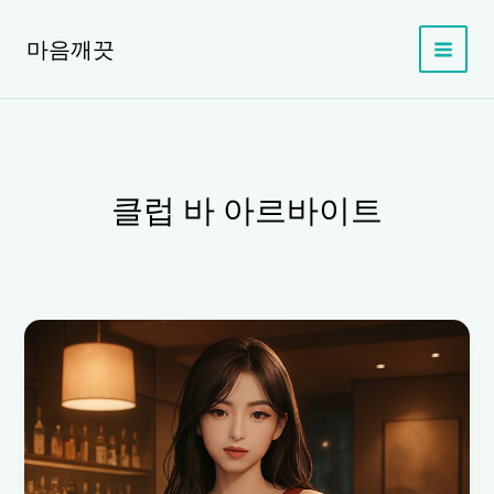
콘
텐
마음깨끗
츠
로
건
너
뛰
기
클럽 바 아르바이트