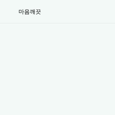
콘
텐
마음깨끗
츠
로
건
너
뛰
기