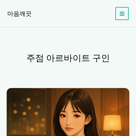
콘
텐
마음깨끗
츠
로
건
너
뛰
기
주점 아르바이트 구인