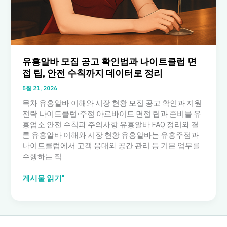
아
르
바
이
트
가
유흥알바 모집 공고 확인법과 나이트클럽 면
이
접 팁, 안전 수칙까지 데이터로 정리
드
5월 21, 2026
목차 유흥알바 이해와 시장 현황 모집 공고 확인과 지원
전략 나이트클럽·주점 아르바이트 면접 팁과 준비물 유
흥업소 안전 수칙과 주의사항 유흥알바 FAQ 정리와 결
론 유흥알바 이해와 시장 현황 유흥알바는 유흥주점과
나이트클럽에서 고객 응대와 공간 관리 등 기본 업무를
수행하는 직
유
게시물 읽기"
흥
알
바
모