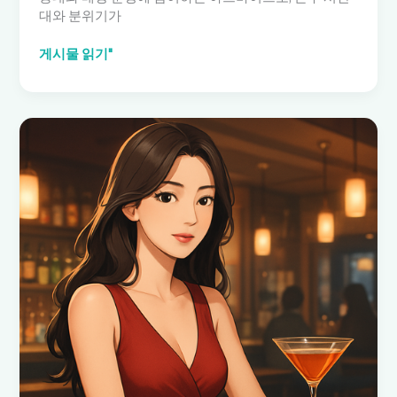
대와 분위기가
유
게시물 읽기"
흥
알
바
의
실
태
와
채
용
정
보:
서
울
·
경
기
주
점