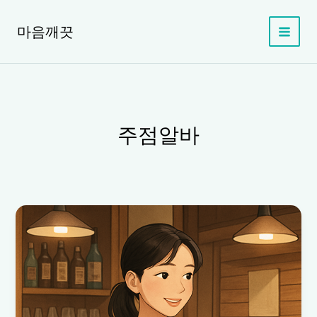
콘
텐
마음깨끗
츠
로
건
너
뛰
기
주점알바