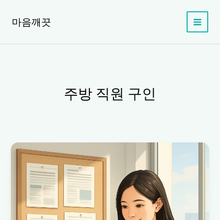
콘
텐
마음깨끗
츠
로
건
너
뛰
기
주방 직원 구인