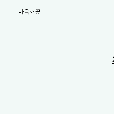
콘
텐
마음깨끗
츠
로
건
너
뛰
기