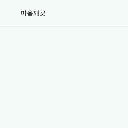
콘
텐
마음깨끗
츠
로
건
너
뛰
기