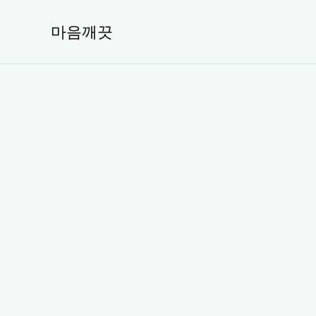
콘
텐
마음깨끗
츠
로
건
너
뛰
기