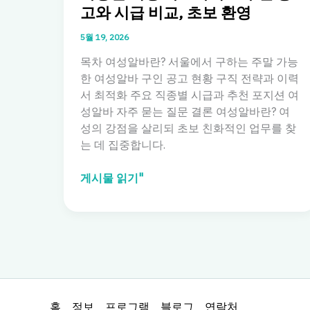
고와 시급 비교, 초보 환영
5월 19, 2026
목차 여성알바란? 서울에서 구하는 주말 가능
한 여성알바 구인 공고 현황 구직 전략과 이력
서 최적화 주요 직종별 시급과 추천 포지션 여
성알바 자주 묻는 질문 결론 여성알바란? 여
성의 강점을 살리되 초보 친화적인 업무를 찾
는 데 집중합니다.
여
게시물 읽기"
성
알
바:
서
울
에
서
홈
정보
프로그램
블로그
연락처
구