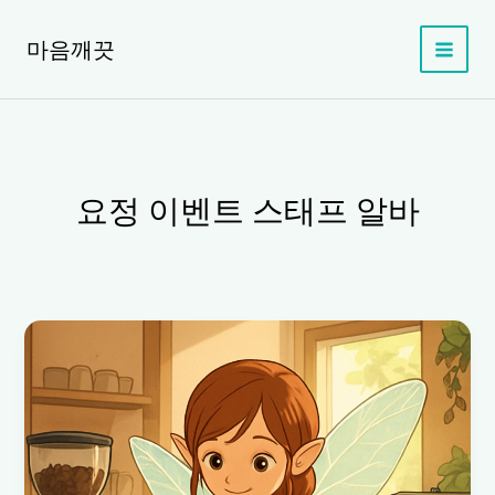
콘
텐
마음깨끗
츠
로
건
너
뛰
기
요정 이벤트 스태프 알바