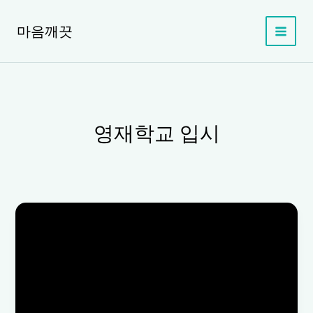
콘
텐
마음깨끗
츠
로
건
너
뛰
기
영재학교 입시