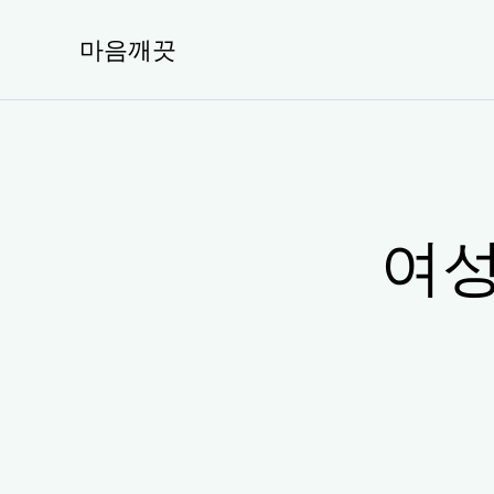
콘
텐
마음깨끗
츠
로
건
너
뛰
기
여성