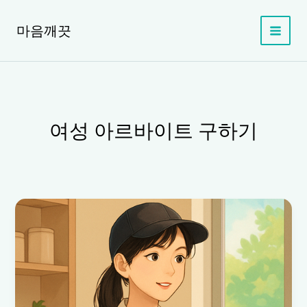
콘
텐
마음깨끗
츠
로
건
너
뛰
기
여성 아르바이트 구하기