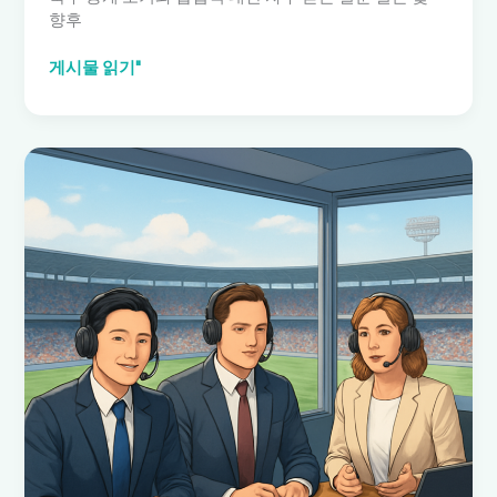
향후
스
게시물 읽기"
포
츠
중
계:
실
시
간
방
송
비
교
와
한
국
에
서
보
는