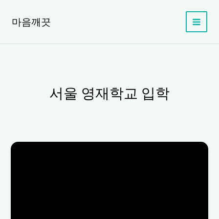
콘
텐
마음깨끗
츠
로
건
너
뛰
기
서울 영재학교 입학