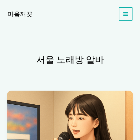
콘
텐
마음깨끗
츠
로
건
너
뛰
기
서울 노래방 알바